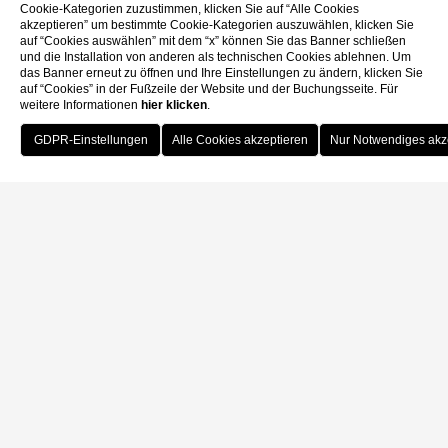
Cookie-Kategorien zuzustimmen, klicken Sie auf “Alle Cookies
akzeptieren” um bestimmte Cookie-Kategorien auszuwählen, klicken Sie
auf “Cookies auswählen” mit dem “x” können Sie das Banner schließen
und die Installation von anderen als technischen Cookies ablehnen. Um
das Banner erneut zu öffnen und Ihre Einstellungen zu ändern, klicken Sie
auf “Cookies” in der Fußzeile der Website und der Buchungsseite. Für
weitere Informationen
hier klicken
.
Buchen
Home
Privacy
Privacy
Sitz und Firmenname -
Frame Maison S.r.l, Via Gera
6,31015,Conegliano (TV)