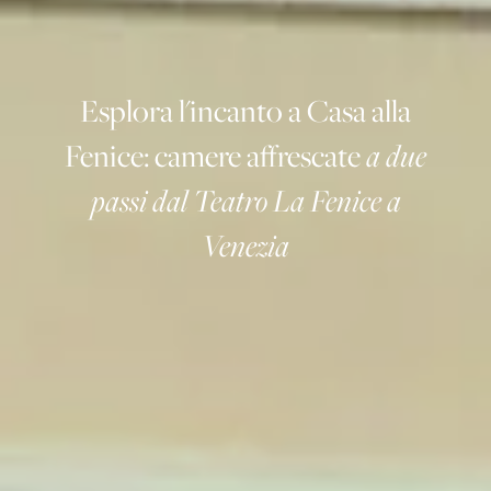
Esplora l'incanto a Casa alla
Fenice: camere affrescate
a due
passi dal Teatro La Fenice a
Venezia