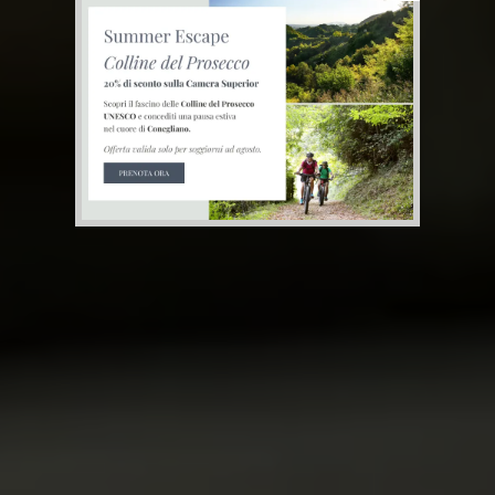
Una
bellezza
senza tempo