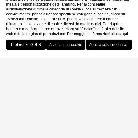
mirata e personalizzazione degli annunci. Per acconsentire
all’installazione di tutte le categorie di cookie clicca su “Accetta tutti i
cookie” mentre per selezionare specifiche categorie di cookie, clicca su
"Seleziona i cookie"; mediante la “x” puoi invece chiudere il banner
rifiutando l’installazione di cookie diversi da quelli tecnici. Per riaprire il
banner e modificare le preferenze, clicca su “Cookie” nel footer del sito
web e della pagina di prenotazione. Per maggiori informazioni
clicca qui
.
Prenota Ora
Hotel Canon d'Oro
Hotel Canon d’Oro
Ospitato in una Residenza d’Epoca del 1500, l’
occupa una posizione privilegiata nel centro storico della città di
Conegliano. Intimamente connesso alla vita quotidiana, al patrimonio
artistico e alla vivace scena culturale, l’Hotel Canon d’Oro è la tua
Casa nelle Colline del Prosecco.