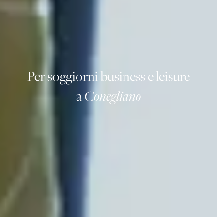
Per soggiorni business e leisure
a
Conegliano