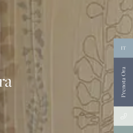
IT
Prenota Ora
ra