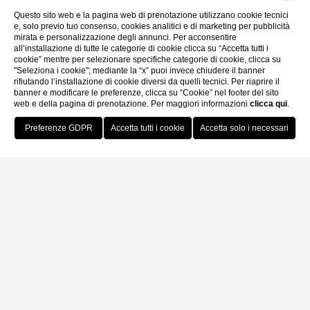
Questo sito web e la pagina web di prenotazione utilizzano cookie tecnici
e, solo previo tuo consenso, cookies analitici e di marketing per pubblicità
mirata e personalizzazione degli annunci. Per acconsentire
all’installazione di tutte le categorie di cookie clicca su “Accetta tutti i
cookie” mentre per selezionare specifiche categorie di cookie, clicca su
"Seleziona i cookie"; mediante la “x” puoi invece chiudere il banner
rifiutando l’installazione di cookie diversi da quelli tecnici. Per riaprire il
banner e modificare le preferenze, clicca su “Cookie” nel footer del sito
web e della pagina di prenotazione. Per maggiori informazioni
clicca qui
.
Prenota Ora
Home
Privacy
Privacy
Sede e ragione sociale - Frame Maison S.r.l, Via Gera