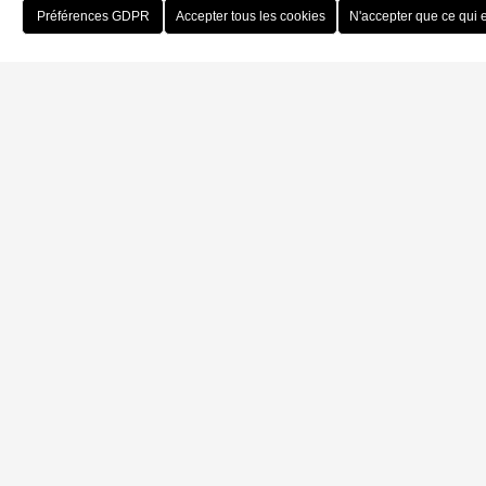
Reserve
Home
Appartements
Randa
01
Randa
Reserve