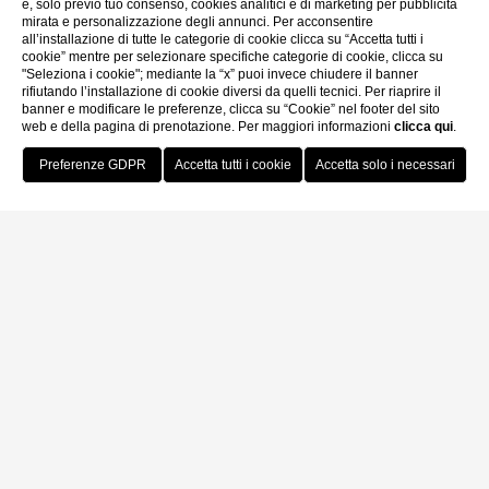
e, solo previo tuo consenso, cookies analitici e di marketing per pubblicità
mirata e personalizzazione degli annunci. Per acconsentire
all’installazione di tutte le categorie di cookie clicca su “Accetta tutti i
cookie” mentre per selezionare specifiche categorie di cookie, clicca su
"Seleziona i cookie"; mediante la “x” puoi invece chiudere il banner
rifiutando l’installazione di cookie diversi da quelli tecnici. Per riaprire il
banner e modificare le preferenze, clicca su “Cookie” nel footer del sito
web e della pagina di prenotazione. Per maggiori informazioni
clicca qui
.
Prenota Ora
Home
Dove siamo
Dove siamo
Hotel De L'Alboro
San Marco, Corte de l’Alboro, 3894/A - Venezia